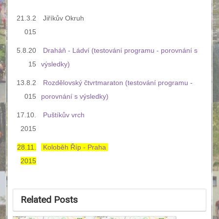
21.3.2
Jiříkův Okruh
015
5.8.20
Draháň - Ládví (testování programu - porovnání s
15
výsledky)
13.8.2
Rozdělovský čtvrtmaraton (testování programu -
015
porovnání s výsledky)
17.10.
Puštíkův vrch
2015
28.11.
Koloběh Říp - Praha
2015
Related Posts