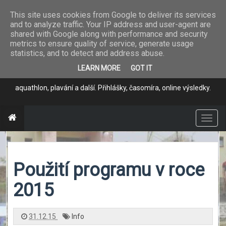
This site uses cookies from Google to deliver its services
and to analyze traffic. Your IP address and user-agent are
Program pro
shared with Google along with performance and security
metrics to ensure quality of service, generate usage
časomíru
statistics, and to detect and address abuse.
LEARN MORE
GOT IT
Jednoduché měření závodů - běh, horská kola, triathlon,
aquathlon, plavání a další. Přihlášky, časomíra, online výsledky.
T
o
g
g
l
e
n
Použití programu v roce
a
v
i
g
2015
a
t
i
o
n
31.12.15
Info