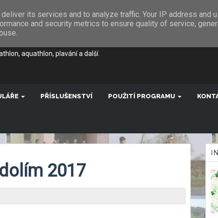
deliver its services and to analyze traffic. Your IP address and 
ormance and security metrics to ensure quality of service, gene
somíru
abuse.
thlon, aquathlon, plavání a další.
ULÁŘE
PŘÍSLUŠENSTVÍ
POUŽITÍ PROGRAMU
KONT
I
dolím 2017