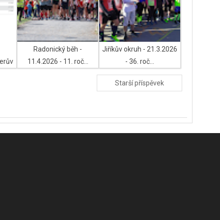
Radonický běh -
Jiříkův okruh - 21.3.2026
erův
11.4.2026 - 11. roč...
- 36. roč...
Starší příspěvek