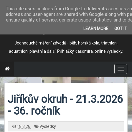
This site uses cookies from Google to deliver its services and
address and user-agent are shared with Google along with pe
Program pro
ensure quality of service, generate usage statistics, and to 
časomíru
LEARN MORE
GOT IT
Jednoduché měření závodů - běh, horská kola, triathlon,
aquathlon, plavání a další. Přihlášky, časomíra, online výsledky.
T
o
g
g
l
e
n
Jiříkův okruh - 21.3.2026
a
v
i
g
- 36. ročník
a
t
i
o
n
18.3.26
Výsledky