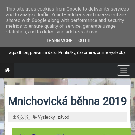
This site uses cookies from Google to deliver its services
and to analyze traffic. Your IP address and user-agent are
Program pro
shared with Google along with performance and security
metrics to ensure quality of service, generate usage
časomíru
statistics, and to detect and address abuse.
LEARN MORE
GOT IT
Jednoduché měření závodů - běh, horská kola, triathlon,
aquathlon, plavání a další. Přihlášky, časomíra, online výsledky.
T
o
g
g
l
e
n
Mnichovická běhna 2019
a
v
i
g
a
9.6.19
Výsledky
,
závod
t
i
o
n